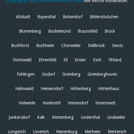
Copyright 2022 Schlüsselnotruf Köln
Alle Rechte vorbehalten.
Altstadt
Bayenthal
Bickendorf
Bilderstöckchen
Blumenberg
Bocklemünd
Braunsfeld
Brück
Buchforst
Buchheim
Chorweiler
Dellbrück
Deutz
Dünnwald
Ehrenfeld
Eil
Ensen
Esch
Flittard
Fühlingen
Godorf
Gremberg
Gremberghoven
Hahnwald
Heimersdorf
Höhenberg
Höhenhaus
Holweide
Humboldt
Immendorf
Innenstadt
Junkersdorf
Kalk
Klettenberg
Lindenthal
Lindweiler
Longerich
Lövenich
Marienburg
Merheim
Merkenich