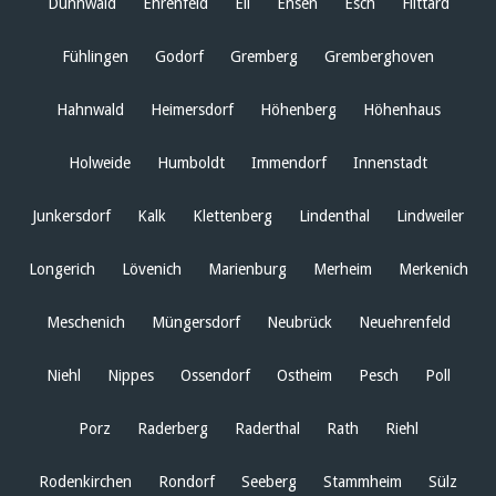
Dünnwald
Ehrenfeld
Eil
Ensen
Esch
Flittard
Fühlingen
Godorf
Gremberg
Gremberghoven
Hahnwald
Heimersdorf
Höhenberg
Höhenhaus
Holweide
Humboldt
Immendorf
Innenstadt
Junkersdorf
Kalk
Klettenberg
Lindenthal
Lindweiler
Longerich
Lövenich
Marienburg
Merheim
Merkenich
Meschenich
Müngersdorf
Neubrück
Neuehrenfeld
Niehl
Nippes
Ossendorf
Ostheim
Pesch
Poll
Porz
Raderberg
Raderthal
Rath
Riehl
Rodenkirchen
Rondorf
Seeberg
Stammheim
Sülz